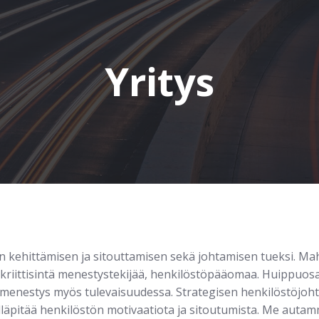
Yritys
n kehittämisen ja sitouttamisen sekä johtamisen tueksi. M
riittisintä menestystekijää, henkilöstöpääomaa. Huippuosa
 menestys myös tulevaisuudessa. Strategisen henkilöstöjoh
lläpitää henkilöstön motivaatiota ja sitoutumista. Me auta