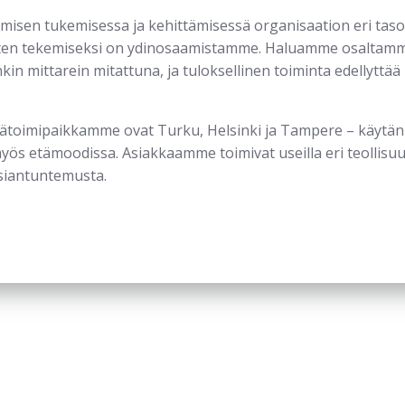
sen tukemisessa ja kehittämisessä organisaation eri tasoil
östen tekemiseksi on ydinosaamistamme. Haluamme osaltam
kin mittarein mitattuna, ja tuloksellinen toiminta edellyttä
Päätoimipaikkamme ovat Turku, Helsinki ja Tampere – käyt
myös etämoodissa. Asiakkaamme toimivat useilla eri teollisu
siantuntemusta.