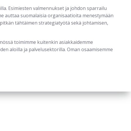
la. Esimiesten valmennukset ja johdon sparrailu
me auttaa suomalaisia organisaatioita menestymään
ä pitkän tähtäimen strategiatyötä sekä johtamisen,
ännössä toimimme kuitenkin asiakkaidemme
uden aloilla ja palvelusektorilla. Oman osaamisemme