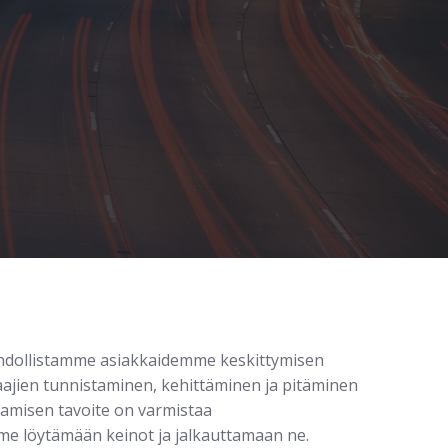
ahdollistamme asiakkaidemme keskittymisen
ajien tunnistaminen, kehittäminen ja pitäminen
tamisen tavoite on varmistaa
mme löytämään keinot ja jalkauttamaan ne.