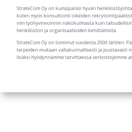
StrateCom Oy on kumppanisi hyvän henkilöstöjohtami
kuten myös konsultointi oikeiden rekrytointipäät
niin työhyvinvoinnin näkökulmasta kuin taloudellisin
henkilöstön ja organisaatioiden kehittämistä.
StrateCom Oy on toiminut vuodesta 2000 lähtien. 
tarpeiden mukaan valtakunnallisesti ja joustavasti 
lisäksi hyödynnämme tarvittaessa verkostojemme a